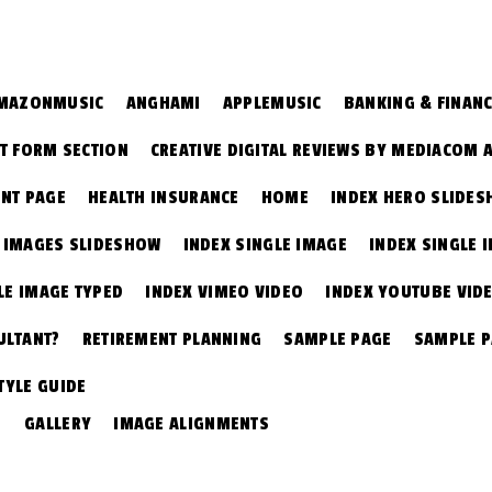
MAZONMUSIC
ANGHAMI
APPLEMUSIC
BANKING & FINAN
T FORM SECTION
CREATIVE DIGITAL REVIEWS BY MEDIACOM 
NT PAGE
HEALTH INSURANCE
HOME
INDEX HERO SLIDE
E IMAGES SLIDESHOW
INDEX SINGLE IMAGE
INDEX SINGLE 
LE IMAGE TYPED
INDEX VIMEO VIDEO
INDEX YOUTUBE VID
ULTANT?
RETIREMENT PLANNING
SAMPLE PAGE
SAMPLE 
TYLE GUIDE
GALLERY
IMAGE ALIGNMENTS