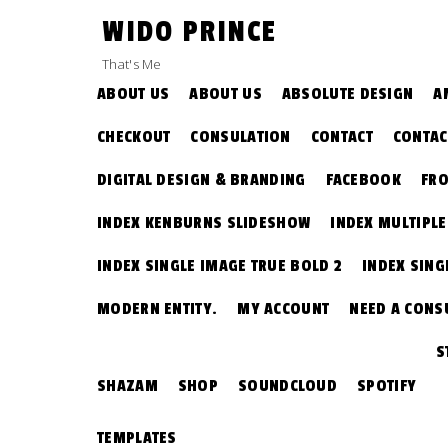
Skip
WIDO PRINCE
to
content
That's Me
ABOUT US
ABOUT US
ABSOLUTE DESIGN
A
CHECKOUT
CONSULATION
CONTACT
CONTAC
DIGITAL DESIGN & BRANDING
FACEBOOK
FRO
INDEX KENBURNS SLIDESHOW
INDEX MULTIPL
INDEX SINGLE IMAGE TRUE BOLD 2
INDEX SING
MODERN ENTITY.
MY ACCOUNT
NEED A CONS
S
SHAZAM
SHOP
SOUNDCLOUD
SPOTIFY
TEMPLATES