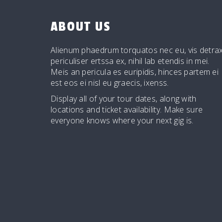
ABOUT US
Alienum phaedrum torquatos nec eu, vis detrax
periculiser ertssa ex, nihil lab etendis in mei.
Meis an pericula es euripidis, hinces partem ei
est eos ei nisl eu graecis, ixenss.
Display all of your tour dates, along with
locations and ticket availability. Make sure
everyone knows where your next gig is.