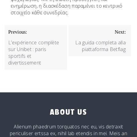
ενημέρωση, η διασκέδαση παραμένει το κεντρικό
στοιχείο κάθε συνεδρίας.
POST
Previous:
Next:
NAVIGATION
L’expérience complète
La guida completa alla
sur Unibet : paris
piattaforma Betflag
sportifs et
divertissement
ABOUT US
Alienum phaedrum torquatos nec eu, vis detraxit
periculiser ertssa ex, nihil lab etendis in mei. Meis an