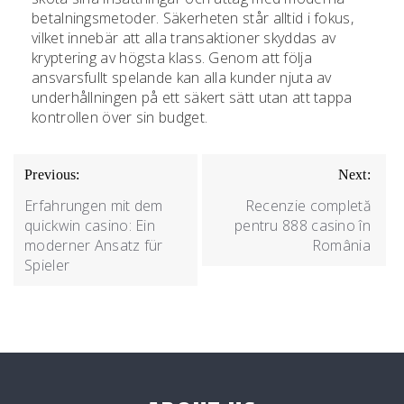
betalningsmetoder. Säkerheten står alltid i fokus,
vilket innebär att alla transaktioner skyddas av
kryptering av högsta klass. Genom att följa
ansvarsfullt spelande kan alla kunder njuta av
underhållningen på ett säkert sätt utan att tappa
kontrollen över sin budget.
POST
Previous:
Next:
NAVIGATION
Erfahrungen mit dem
Recenzie completă
quickwin casino: Ein
pentru 888 casino în
moderner Ansatz für
România
Spieler