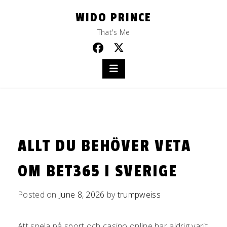
Skip
WIDO PRINCE
to
content
That's Me
ALLT DU BEHÖVER VETA
OM BET365 I SVERIGE
Posted on
June 8, 2026
by
trumpweiss
Att spela på sport och casino online har aldrig varit