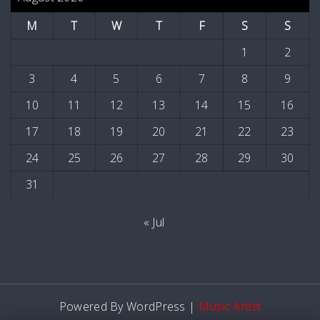
M
T
W
T
F
S
S
1
2
3
4
5
6
7
8
9
10
11
12
13
14
15
16
17
18
19
20
21
22
23
24
25
26
27
28
29
30
31
« Jul
Powered By WordPress |
Music Artist