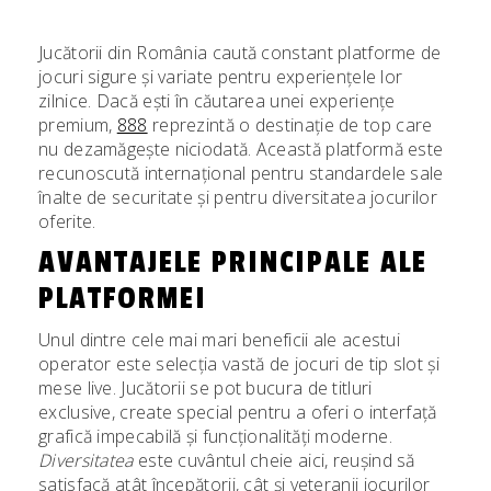
Jucătorii din România caută constant platforme de
jocuri sigure și variate pentru experiențele lor
zilnice. Dacă ești în căutarea unei experiențe
premium,
888
reprezintă o destinație de top care
nu dezamăgește niciodată. Această platformă este
recunoscută internațional pentru standardele sale
înalte de securitate și pentru diversitatea jocurilor
oferite.
AVANTAJELE PRINCIPALE ALE
PLATFORMEI
Unul dintre cele mai mari beneficii ale acestui
operator este selecția vastă de jocuri de tip slot și
mese live. Jucătorii se pot bucura de titluri
exclusive, create special pentru a oferi o interfață
grafică impecabilă și funcționalități moderne.
Diversitatea
este cuvântul cheie aici, reușind să
satisfacă atât începătorii, cât și veteranii jocurilor