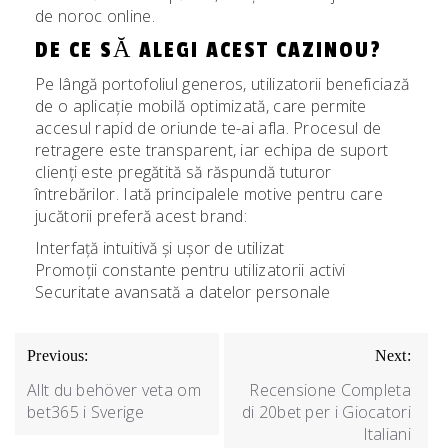
de noroc online.
DE CE SĂ ALEGI ACEST CAZINOU?
Pe lângă portofoliul generos, utilizatorii beneficiază
de o aplicație mobilă optimizată, care permite
accesul rapid de oriunde te-ai afla. Procesul de
retragere este transparent, iar echipa de suport
clienți este pregătită să răspundă tuturor
întrebărilor. Iată principalele motive pentru care
jucătorii preferă acest brand:
Interfață intuitivă și ușor de utilizat
Promoții constante pentru utilizatorii activi
Securitate avansată a datelor personale
POST
Previous:
Next:
NAVIGATION
Allt du behöver veta om
Recensione Completa
bet365 i Sverige
di 20bet per i Giocatori
Italiani