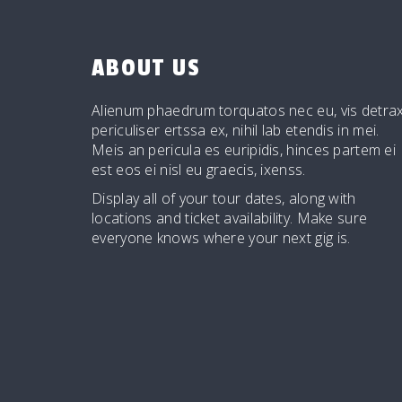
ABOUT US
Alienum phaedrum torquatos nec eu, vis detrax
periculiser ertssa ex, nihil lab etendis in mei.
Meis an pericula es euripidis, hinces partem ei
est eos ei nisl eu graecis, ixenss.
Display all of your tour dates, along with
locations and ticket availability. Make sure
everyone knows where your next gig is.