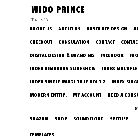
Skip
WIDO PRINCE
to
content
That's Me
ABOUT US
ABOUT US
ABSOLUTE DESIGN
A
CHECKOUT
CONSULATION
CONTACT
CONTAC
DIGITAL DESIGN & BRANDING
FACEBOOK
FRO
INDEX KENBURNS SLIDESHOW
INDEX MULTIPL
INDEX SINGLE IMAGE TRUE BOLD 2
INDEX SING
MODERN ENTITY.
MY ACCOUNT
NEED A CONS
S
SHAZAM
SHOP
SOUNDCLOUD
SPOTIFY
TEMPLATES