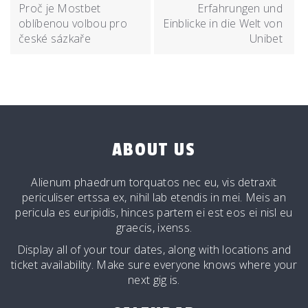
NAVIGATION
Proč je Mostbet
Erfahrungen und
oblíbenou volbou pro
Einblicke in die Welt von
české sázkaře
Unibet
ABOUT US
Alienum phaedrum torquatos nec eu, vis detraxit
periculiser ertssa ex, nihil lab etendis in mei. Meis an
pericula es euripidis, hinces partem ei est eos ei nisl eu
graecis, ixenss.
Display all of your tour dates, along with locations and
ticket availability. Make sure everyone knows where your
next gig is.