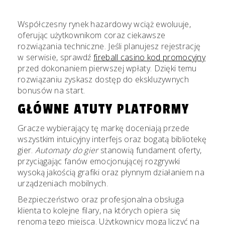
Współczesny rynek hazardowy wciąż ewoluuje,
oferując użytkownikom coraz ciekawsze
rozwiązania techniczne. Jeśli planujesz rejestrację
w serwisie, sprawdź
fireball casino kod promocyjny
przed dokonaniem pierwszej wpłaty. Dzięki temu
rozwiązaniu zyskasz dostęp do ekskluzywnych
bonusów na start.
GŁÓWNE ATUTY PLATFORMY
Gracze wybierający tę markę doceniają przede
wszystkim intuicyjny interfejs oraz bogatą bibliotekę
gier.
Automaty do gier
stanowią fundament oferty,
przyciągając fanów emocjonującej rozgrywki
wysoką jakością grafiki oraz płynnym działaniem na
urządzeniach mobilnych.
Bezpieczeństwo oraz profesjonalna obsługa
klienta to kolejne filary, na których opiera się
renoma tego miejsca. Użytkownicy mogą liczyć na