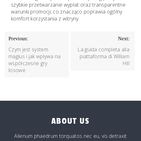
szybkie przetwarzanie wypłat oraz transparentne
warunki promocji, co znacząco poprawia ogólny
komfort korzystania z witryny.
POST
Previous:
Next:
NAVIGATION
Czym jest system
La guida completa alla
magius i jak wpływa na
piattaforma di William
współczesne gry
Hill
losowe
ABOUT US
Alienum phaedrum torquatos nec eu, vis detraxit