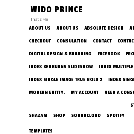
Skip
WIDO PRINCE
to
content
That's Me
ABOUT US
ABOUT US
ABSOLUTE DESIGN
A
CHECKOUT
CONSULATION
CONTACT
CONTAC
DIGITAL DESIGN & BRANDING
FACEBOOK
FRO
INDEX KENBURNS SLIDESHOW
INDEX MULTIPL
INDEX SINGLE IMAGE TRUE BOLD 2
INDEX SING
MODERN ENTITY.
MY ACCOUNT
NEED A CONS
S
SHAZAM
SHOP
SOUNDCLOUD
SPOTIFY
TEMPLATES