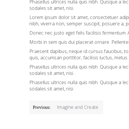
Phasellus ultrices nulla quis nibh. Quisque a 
sodales sit amet, nisi.
Lorem ipsum dolor sit amet, consectetuer adipi
nibh, viverra non, semper suscipit, posuere a, 
Donec nec justo eget felis facilisis fermentum. 
Morbi in sem quis dui placerat ornare. Pellentes
Praesent dapibus, neque id cursus faucibus, to
quis, accumsan porttitor, facilisis luctus, metus.
Phasellus ultrices nulla quis nibh. Quisque a 
sodales sit amet, nisi.
Phasellus ultrices nulla quis nibh. Quisque a 
sodales sit amet, nisi.
POST
Imagine and Create
Previous:
NAVIGATION