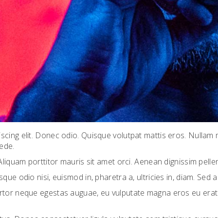
scing elit. Donec odio. Quisque volutpat mattis eros. Nullam
pede.
Aliquam porttitor mauris sit amet orci. Aenean dignissim pellen
que odio nisi, euismod in, pharetra a, ultricies in, diam. Sed
rtor neque egestas auguae, eu vulputate magna eros eu erat. 