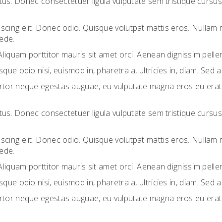
lectus. Donec consectetuer ligula vulputate sem tristique cur
scing elit. Donec odio. Quisque volutpat mattis eros. Nullam
pede.
Aliquam porttitor mauris sit amet orci. Aenean dignissim pellen
que odio nisi, euismod in, pharetra a, ultricies in, diam. Sed
rtor neque egestas auguae, eu vulputate magna eros eu erat. 
lectus. Donec consectetuer ligula vulputate sem tristique cur
scing elit. Donec odio. Quisque volutpat mattis eros. Nullam
pede.
Aliquam porttitor mauris sit amet orci. Aenean dignissim pellen
que odio nisi, euismod in, pharetra a, ultricies in, diam. Sed
rtor neque egestas auguae, eu vulputate magna eros eu erat. 